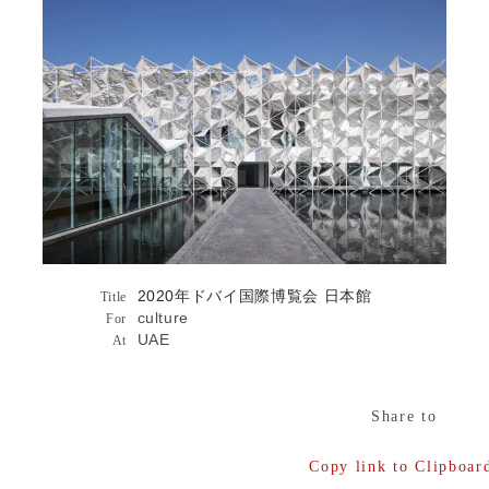
掲載情報 | 新建築 2021年9月詳細へ
2020年ドバイ国際博覧会 日本館
2020年ドバイ国際博覧会 日本館
Architecture
Title
culture
For
UAE
At
芸術選奨新人賞を永山祐子氏が万博パビリ
Publications
オンで受賞
Share to
INFINITI「THE MAKERS」
+81 VOL.89
Copy link to Clipboar
...more