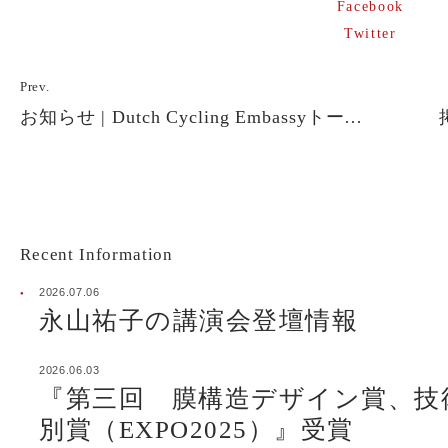
Facebook
Twitter
Prev.
お知らせ | Dutch Cycling Embassyトークイベント
Recent Information
2026.07.06
永山祐子の講演会登壇情報詳細へ
永山祐子の講演会登壇情報
2026.06.03
『第三回 膜構造デザイン賞、技術賞、環境貢献賞、特別賞（EXPO
『第三回 膜構造デザイン賞、技
別賞（EXPO2025）』受賞