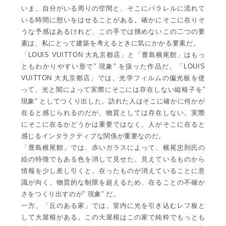
いま、自分がいる周りの空間と、そこにパラレルに流れて
いる時間に想いをはせることがある。確かにそこに在りそ
うな予感はあるけれど、この手では掴めないこの二つの要
素は、私にとって建築を考えるときに気にかかる要素だ。
「LOUIS VUITTON 大丸京都店」と「豊島横尾館」はもっ
ともわかりやすい形で” 現象” を扱った作品だ。「LOUIS
VUITTON 大丸京都店」では、光学フィルムの偏光板を使
って、光と闇によって実際にそこには存在しない縦格子を”
現象” としてつくり出した。訪れた人はそこに確かに何かが
在ると感じられるのだが、物質としては存在しない。実際
にそこに在るかどうかは重要ではなく、人がそこに在ると
感じるインタラクティブな関係が重要なのだ。
「豊島横尾館」では、赤いガラスによって、横尾忠則氏の
絵の特徴でもある色を消して見せた。見えているものから
情報を少し差し引くと、在ったものが消えていることに意
識が向く。物質的な制限を超えるため、在ることの不確か
さをつくり出すのが” 現象” だ。
一方、「丘のある家」では、室内に光を引き込むレフ板と
して大屋根がある。この大屋根はこの家で純粋でもっとも