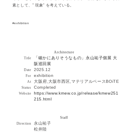
素として、” 現象” を考えている。
exhibition
Architecture
「確かにありそうなもの」永山祐子個展 大
Title
阪巡回展
2025.12
Date
exhibition
For
大阪府,大阪市西区,マテリアルベースBOiTE
At
Completed
Status
https://www.kmew.co.jp/release/kmew251
Website
215.html
Staff
永山祐子
Direction
松井陸