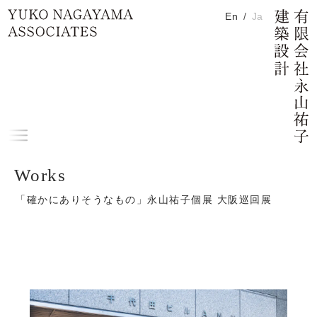
En
Ja
H
Home
「確かにありそうなもの」永山祐子個
展 大阪巡回展
メ
ニ
メイン コンテンツにスキップ
Works
ュ
ー
「確かにありそうなもの」永山祐子個展 大阪巡回展