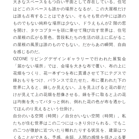
大きなスペースをもつ白い平面として存在している。住宅
はどこのスペースも誰かの場所となるが、この大屋根だけ
は誰も占有することはできない。そもそも世の中には誰の
ものでもない純粋な場所は少ない。ドラえもんが2 階の窓
を開け、タケコプターを頭に乗せて飛び出す世界は、住宅
の屋根の広がる景色。普段私たちの生活の頭上に広がるこ
の屋根の風景は誰のものでもない。だからあの瞬間、自由
を感じるのだ。
OZONE リビングデザインギャラリーで行われた展覧会
「届かない場所」では、会場を大きな布で覆い、布の上に
花畑をつくり、花一本ずつを布に貫通させて下にテグスで
錘おもりをつけ、バランスで立たせた。布に覆われた下の
世界に入ると、錘しか見えない。上を見上げると花の影だ
けが見えて上の花畑を想像させる。錘を手に取ると上の花
は均衡を失ってパタっと倒れ、倒れた花の色が布を透かし
てほんのり見えるという仕掛け。
自分のいる空間（時間）／自分がいない空間（時間）。私
たちが住む世界はこの二つにはっきり分けられる。でもこ
の二つが微妙に近づいたり離れたりする状況を、建築はつ
くることができる。予感、余韻、人間の感情を揺さぶる要