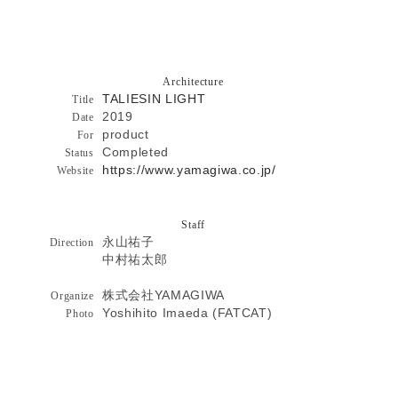
Architecture
TALIESIN LIGHT
Title
2019
Date
product
For
Completed
Status
https://www.yamagiwa.co.jp/
Website
Staff
永山祐子
Direction
中村祐太郎
株式会社YAMAGIWA
Organize
Yoshihito Imaeda (FATCAT)
Photo