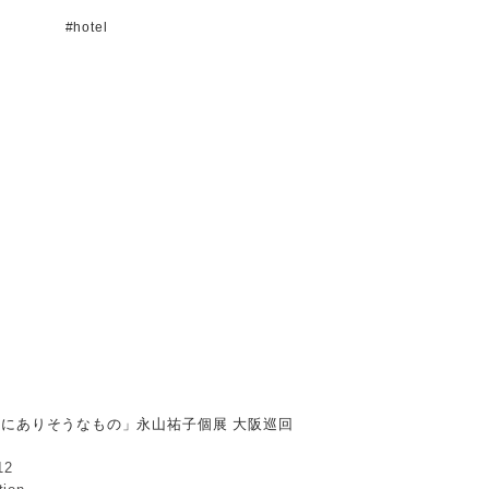
#hotel
#museum
#ongoing
#public
#salon
ll
#showroom
#station
#university
ありそうなもの」永
展 大阪巡回展
かにありそうなもの」永山祐子個展 大阪巡回
12