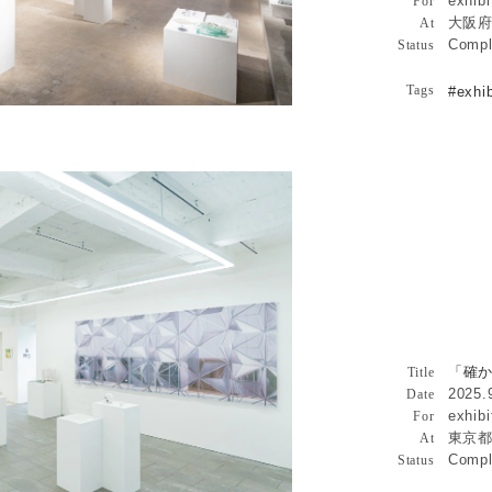
exhibi
For
大阪府
At
Compl
Status
Tags
#exhib
永山祐子個展詳細へ
「確かに
山祐子個
「確
Architecture
Title
2025.
Date
exhibi
For
東京都,
At
Compl
Status