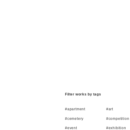
Filter works by tags
#apartment
#art
#cemetery
#competition
#event
#exhibition