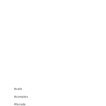
#cafe
#complex
#facade