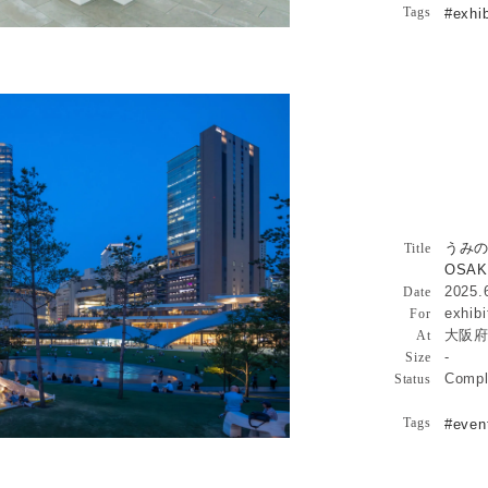
Tags
#exhib
(GRAND GREEN OSAKA)詳
うみのハ
園(GRAND
うみの
Architecture
Title
OSAK
2025.
Date
exhibi
For
大阪府
At
-
Size
Compl
Status
Tags
#even