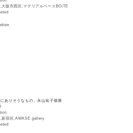
tion
,大阪市西区,マテリアルベースBOiTE
eted
ition
ありそうなもの」永
展
かにありそうなもの」永山祐子個展
9
tion
新宿区,AWASE gallery
eted