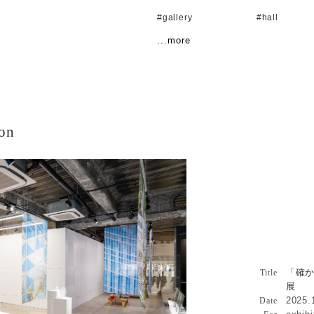
#gallery
#hall
...more
#house
#interior
#observatory
#office
#pavilion
#product
#renovation
#restaurant
ion
#shop
#shoppingma
#shrine
#skyscraper
永山祐子個展 大阪巡回展詳細へ
#studio
#teahouse
#workshop
「確かに
山祐子個
「確
Architecture
Title
展
2025.
Date