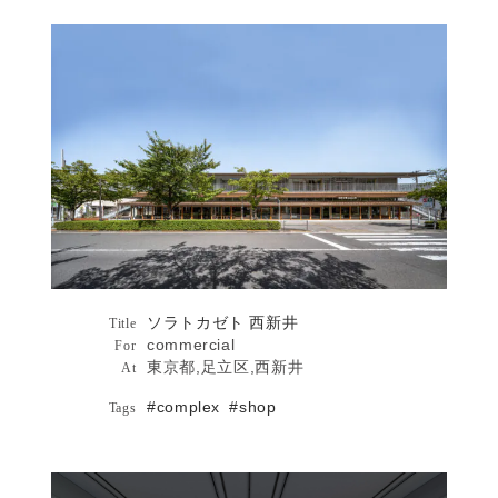
[COMFORT]
東京人 2022年6月号 no.454
ソラトカゼト 西新井詳細へ
...more
ソラトカゼト 西新井
ソラトカゼト 西新井
Architecture
Title
commercial
For
東京都,足立区,西新井
At
#complex
#shop
Tags
YAMAGIWA OSAKA詳細へ