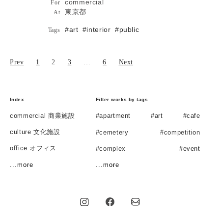
commercial
For
東京都
At
#art
#interior
#public
Tags
宣伝会議 2022年6月号 no.968
Publications
TECTURE MAG 2022年4月22日
Pen Online 2022年4月3日
...more
Prev
1
2
3
…
6
Next
Index
Filter works by tags
commercial 商業施設
#apartment
#art
#cafe
culture 文化施設
#cemetery
#competition
office オフィス
#complex
#event
residential 住宅
...more
...more
#exhibition
#facade
#gallery
exhibition 展示
#hall
#hotel
#house
product プロダクト
#interior
#museum
others その他
#observatory
#office