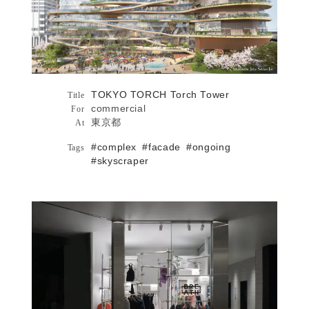
TECTURE MAG 2022年4月15日
...more
TOKYO TORCH Torch Tower
Architecture
Title
commercial
For
東京都
At
#complex
#facade
#ongoing
Tags
T Japan 2022年3月8日
Publications
#skyscraper
ITmedia ビジネスオンライン 2021年6月
15日
DELTA POPUP詳細へ
DELTA POPUP