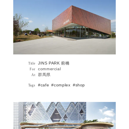
JINS PARK 前橋
JINS PARK 前橋
Architecture
Title
commercial
For
群馬県
At
#cafe
#complex
#shop
Tags
まち・建築・ビジネス、田中仁の建築ヒ
Publications
ストリー06：前橋の新旗艦店――マイケ
ル・ポーター氏の経営論を見事に建築化
した永山祐子氏設計の「JINS PARK前
TOKYO TORCH Torch Tower詳細へ
橋」[BUNGA NET]
たくさんの建築家とショップをつくって
TOKYO TORCH Torch Tower
きました [BRUTUS特別編集 田中仁特
集]