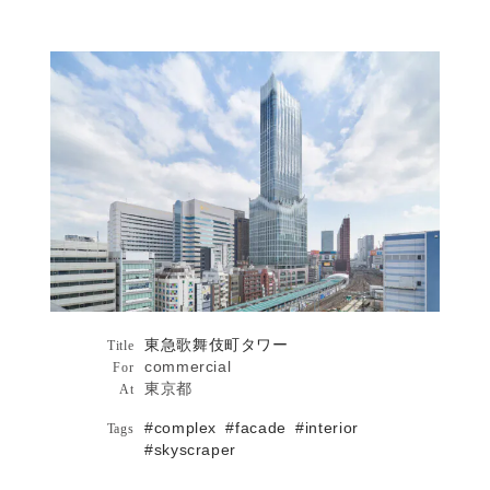
東急歌舞伎町タワー詳細へ
東急歌舞伎町タワー
東急歌舞伎町タワー
Architecture
Title
commercial
For
東京都
At
#complex
#facade
#interior
Tags
未来をつくる仕事 やってみなくちゃ分
Publications
#skyscraper
からない [日経 BizGate]
まちのポテンシャルを建築ににじませる