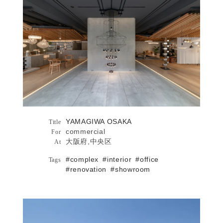
YAMAGIWA OSAKA
YAMAGIWA OSAKA
Architecture
Title
commercial
For
大阪府,中央区
At
#complex
#interior
#office
Tags
ADF webmagazine 2022年2月9日
Publications
#renovation
#showroom
Japan-Architects 2022年2月8日
#casa 2022年2月6日
...more
JINS PARK 前橋詳細へ