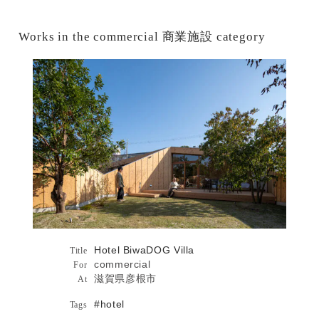
product プロダクト
#house
#interior
#museum
others その他
#observatory
#office
Works in the commercial 商業施設 category
#ongoing
#pavilion
Hotel BiwaDOG Villa詳細へ
#product
#public
Hotel BiwaDOG Villa
#renovation
#restaurant
#salon
#shop
#shoppingmall
#showroom
#shrine
#skyscraper
#station
#studio
#teahouse
#university
#workshop
Hotel BiwaDOG Villa
Architecture
Title
commercial
For
滋賀県彦根市
At
#hotel
Tags