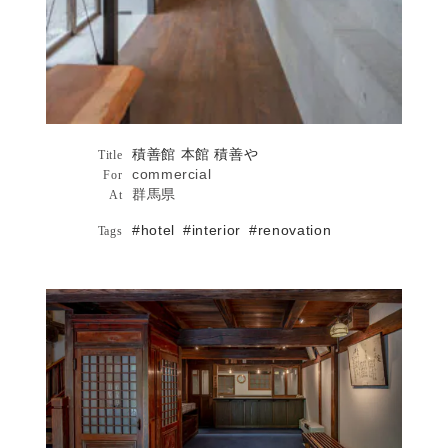
積善館 本館 積善や
Architecture
Title
commercial
For
群馬県
At
#hotel
#interior
#renovation
Tags
積善館 本館詳細へ
積善館 本館