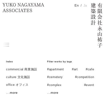
commercial 商業施設 / Works
メイン コンテンツにスキップ
En
Ja
H
Home
投稿のページ送り
メ
ニ
ュ
Index
Filter works by tags
ー
commercial 商業施設
#apartment
#art
#cafe
culture 文化施設
#cemetery
#competition
office オフィス
#complex
#event
residential 住宅
...more
...more
#exhibition
#facade
exhibition 展示
#gallery
#hall
#hotel