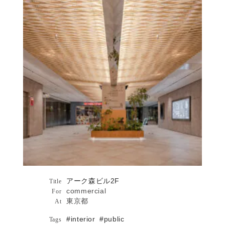
アーク森ビル2F
Architecture
Title
commercial
For
東京都
At
#interior
#public
Tags