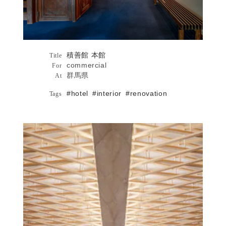
積善館 本館
Architecture
Title
commercial
For
群馬県
At
#hotel
#interior
#renovation
Tags
アーク森ビル2F詳細へ
アーク森ビル2F