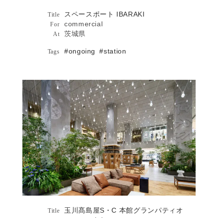
スペースポート IBARAKI
Architecture
Title
commercial
For
茨城県
At
#ongoing
#station
Tags
JAXA’s 2021年3月 No.083
Publications
玉川髙島屋S・C 本館グランパティオ詳細へ
玉川髙島屋S・C 本館グランパテ
ィオ
玉川髙島屋S・C 本館グランパティオ
Architecture
Title